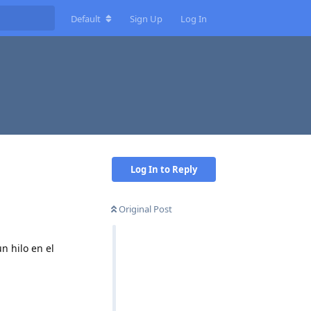
Default
Sign Up
Log In
Log In to Reply
Original Post
n hilo en el