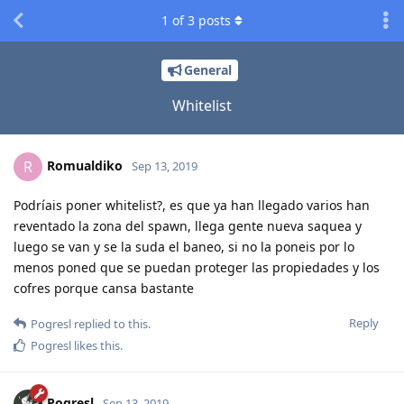
1
of
3
posts
General
Whitelist
Romualdiko
R
Sep 13, 2019
Podríais poner whitelist?, es que ya han llegado varios han
reventado la zona del spawn, llega gente nueva saquea y
luego se van y se la suda el baneo, si no la poneis por lo
menos poned que se puedan proteger las propiedades y los
cofres porque cansa bastante
Reply
Pogresl
replied to this.
Pogresl
likes this
.
Pogresl
Sep 13, 2019