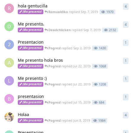
hola gentucilla
4
4
re
R
Romualdiko
replied
Sep 7, 2019
1970
¡Me presento!
Me presento.
4
4
re
D
Deadchiicken
replied
Sep 7, 2019
2132
¡Me presento!
Presentacion
1
1
re
2
Pogresl
replied
Sep 2, 2019
1430
¡Me presento!
Me presento hola bros
1
1
re
A
Pogresl
replied
Jul 22, 2019
1068
¡Me presento!
Me presento :)
1
1
re
L
Pogresl
replied
Jul 22, 2019
1208
¡Me presento!
presentasion
1
1
re
B
Pogresl
replied
Jul 15, 2019
684
¡Me presento!
Holaa
4
4
re
Pogresl
replied
Jun 8, 2019
1984
¡Me presento!
Presentacion