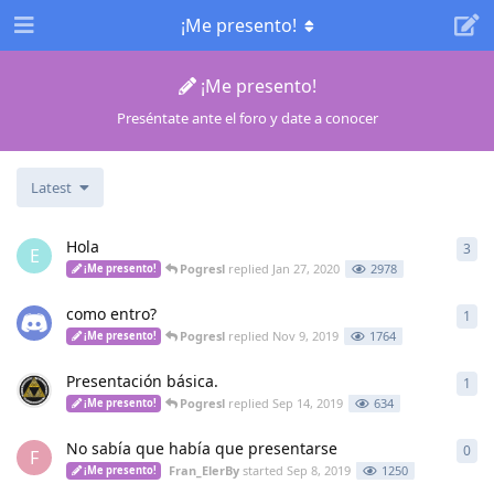
¡Me presento!
¡Me presento!
Preséntate ante el foro y date a conocer
Latest
Hola
3
3
re
E
Pogresl
replied
Jan 27, 2020
2978
¡Me presento!
como entro?
1
1
re
Pogresl
replied
Nov 9, 2019
1764
¡Me presento!
Presentación básica.
1
1
re
Pogresl
replied
Sep 14, 2019
634
¡Me presento!
No sabía que había que presentarse
0
0
re
F
Fran_ElerBy
started
Sep 8, 2019
1250
¡Me presento!