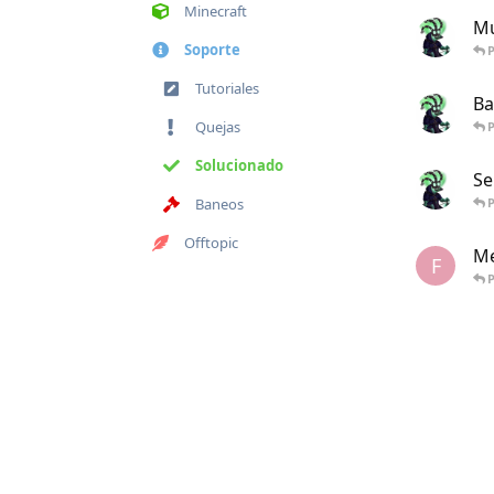
Minecraft
Mu
Soporte
P
Tutoriales
Ba
Quejas
P
Solucionado
Se
Baneos
P
Offtopic
Me
F
P