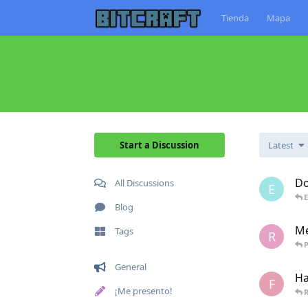
Tienda
Mapa
Start a Discussion
Latest
Do
All Discussions
E
E
Blog
M
Tags
R
P
General
Ha
F
¡Me presento!
R