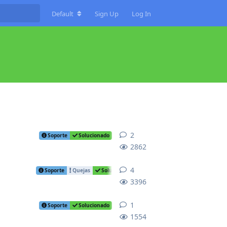
Default
Sign Up
Log In
2
2
replies
Soporte
Solucionado
2862
4
4
replies
Soporte
Quejas
Solucionado
3396
1
1
reply
Soporte
Solucionado
1554