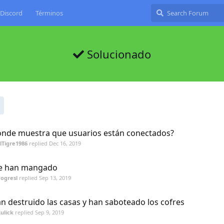
Discord
Términos
Solucionado
nde muestra que usuarios están conectados?
lTigre1986
replied
Dec 16, 2019
e han mangado
ogresl
replied
Sep 13, 2019
n destruido las casas y han saboteado los cofres
ulick
replied
Sep 9, 2019