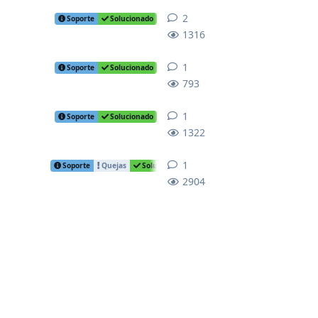
2
2
replies
Soporte
Solucionado
1316
1
1
reply
Soporte
Solucionado
793
1
1
reply
Soporte
Solucionado
1322
1
1
reply
Soporte
Quejas
Solucionado
2904