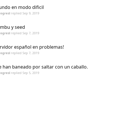
ndo en modo dificil
ogresl
replied
Sep 9, 2019
mbu y seed
ogresl
replied
Sep 7, 2019
rvidor español en problemas!
ogresl
replied
Sep 7, 2019
 han baneado por saltar con un caballo.
ogresl
replied
Sep 5, 2019