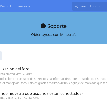
Discord
Términos
Soporte
Obtén ayuda con Minecraft
ilización del foro
resl
started
May 17, 2019
roducción En esta sección se recopila la información sobre el uso de los distintos
a el manejo del foro. Esto es gracias Markdown; un lenguaje de marcado que fac.
nde muestra que usuarios están conectados?
lTigre1986
replied
Dec 16, 2019