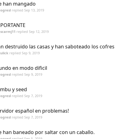
e han mangado
ogresl
replied
Sep 13, 2019
MPORTANTE
oscarmj11
replied
Sep 12, 2019
n destruido las casas y han saboteado los cofres
ulick
replied
Sep 9, 2019
ndo en modo dificil
ogresl
replied
Sep 9, 2019
mbu y seed
ogresl
replied
Sep 7, 2019
rvidor español en problemas!
ogresl
replied
Sep 7, 2019
 han baneado por saltar con un caballo.
ogresl
replied
Sep 5, 2019