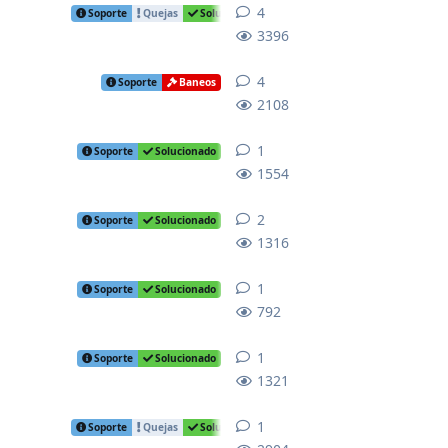
4
4
replies
Soporte
Quejas
Solucionado
3396
4
4
replies
Soporte
Baneos
2108
1
1
reply
Soporte
Solucionado
1554
2
2
replies
Soporte
Solucionado
1316
1
1
reply
Soporte
Solucionado
792
1
1
reply
Soporte
Solucionado
1321
1
1
reply
Soporte
Quejas
Solucionado