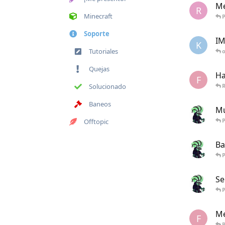
M
R
Minecraft
P
Soporte
I
K
Tutoriales
Quejas
Ha
F
Solucionado
R
Baneos
Mu
P
Offtopic
Ba
P
Se
P
Me
F
P