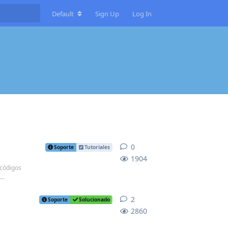
Default
Sign Up
Log In
0
0
replies
Soporte
Tutoriales
1904
 códigos
..
2
2
replies
Soporte
Solucionado
2860