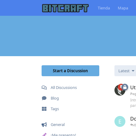
Tienda
Mapa
Start a Discussion
Latest
Ut
All Discussions
Pog
Blog
Int
par
Tags
Do
E
General
E
¡Me presento!