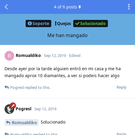
4
of
6
posts
Soporte
Quejas
Solucionado
Me han mangado
Romualdiko
R
Sep 12, 2019
Edited
Desde ayer por la tarde alguien entró en mi casa y me ha
mangado aprox 10 diamantes, a ver si podeis hacer algo
Reply
Pogresl
replied to this.
Pogresl
Sep 12, 2019
Solucionado
Romualdiko
Reply
Romualdiko
replied to this.